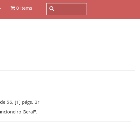
0 items
de 56, [1] págs. Br.
ancioneiro Geral".