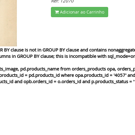
Ref: 12070
Adicionar ao Carrinho
 BY clause is not in GROUP BY clause and contains nonaggregated
lumns in GROUP BY clause; this is incompatible with sql_mode=o
cts_image, pd.products_name from orders_products opa, orders_p
products_id = pd.products_id where opa.products_id = '4057' and
cts_id and opb.orders_id = o.orders_id and p.products_status = '