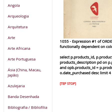
Angola
Arqueologia
Arquitetura
Arte
1055 - Expression #1 of ORDER
functionally dependent on co
Arte Africana
select p.products_id, p.produ
Arte Portuguesa
products_description pd on p.
and opb.products_id = p.produ
Ásia (China, Macau,
o.date_purchased desc limit 4
Japão)
[TEP STOP]
Azulejaria
Banda Desenhada
Bibliografia / Bibliofilia