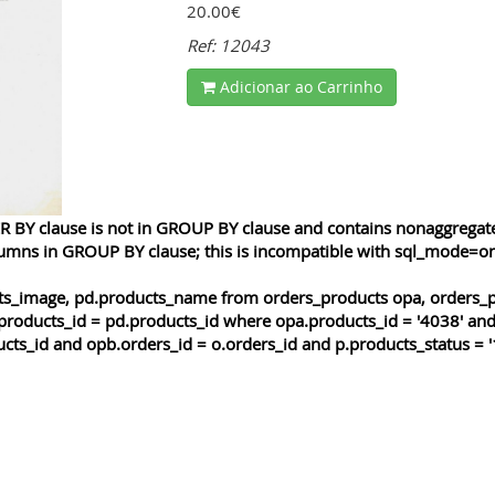
20.00€
Ref: 12043
Adicionar ao Carrinho
 BY clause is not in GROUP BY clause and contains nonaggregated
lumns in GROUP BY clause; this is incompatible with sql_mode=o
cts_image, pd.products_name from orders_products opa, orders_p
products_id = pd.products_id where opa.products_id = '4038' and
cts_id and opb.orders_id = o.orders_id and p.products_status = '