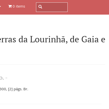
0 items
ras da Lourinhã, de Gaia e
. -
300, [2] págs. Br.