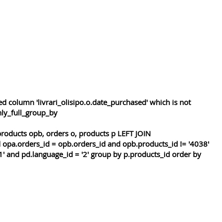
 column 'livrari_olisipo.o.date_purchased' which is not
nly_full_group_by
roducts opb, orders o, products p LEFT JOIN
 opa.orders_id = opb.orders_id and opb.products_id != '4038'
1' and pd.language_id = '2' group by p.products_id order by