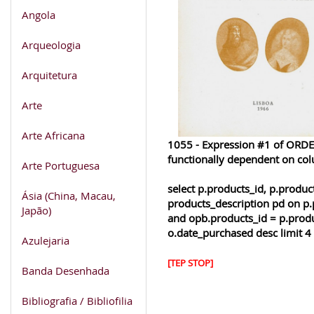
Angola
Arqueologia
Arquitetura
Arte
Arte Africana
1055 - Expression #1 of ORDER
functionally dependent on co
Arte Portuguesa
select p.products_id, p.produ
Ásia (China, Macau,
products_description pd on p.
Japão)
and opb.products_id = p.produ
o.date_purchased desc limit 4
Azulejaria
[TEP STOP]
Banda Desenhada
Bibliografia / Bibliofilia