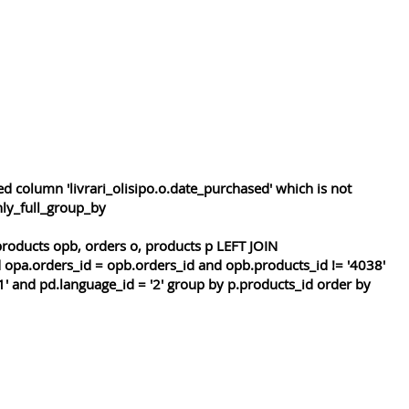
 column 'livrari_olisipo.o.date_purchased' which is not
nly_full_group_by
roducts opb, orders o, products p LEFT JOIN
 opa.orders_id = opb.orders_id and opb.products_id != '4038'
1' and pd.language_id = '2' group by p.products_id order by