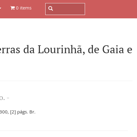
0 items
ras da Lourinhã, de Gaia e
. -
300, [2] págs. Br.