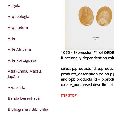
Angola
Arqueologia
Arquitetura
Arte
Arte Africana
1055 - Expression #1 of ORDER
functionally dependent on co
Arte Portuguesa
select p.products_id, p.produ
Ásia (China, Macau,
products_description pd on p.
Japão)
and opb.products_id = p.produ
o.date_purchased desc limit 4
Azulejaria
[TEP STOP]
Banda Desenhada
Bibliografia / Bibliofilia