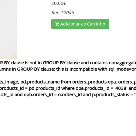
20.00€
Ref: 12043
Adicionar ao Carrinho
 BY clause is not in GROUP BY clause and contains nonaggregated
lumns in GROUP BY clause; this is incompatible with sql_mode=o
cts_image, pd.products_name from orders_products opa, orders_p
products_id = pd.products_id where opa.products_id = '4038' and
cts_id and opb.orders_id = o.orders_id and p.products_status = '