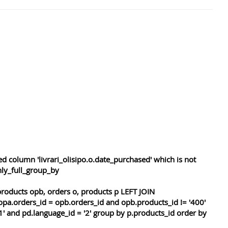
 column 'livrari_olisipo.o.date_purchased' which is not
nly_full_group_by
roducts opb, orders o, products p LEFT JOIN
opa.orders_id = opb.orders_id and opb.products_id != '400'
1' and pd.language_id = '2' group by p.products_id order by