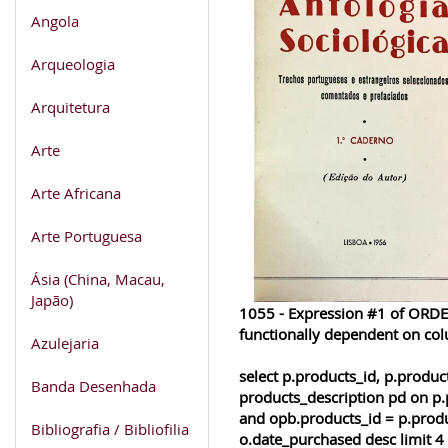
Angola
Arqueologia
Arquitetura
Arte
Arte Africana
Arte Portuguesa
Ásia (China, Macau,
Japão)
1055 - Expression #1 of ORDER
functionally dependent on co
Azulejaria
select p.products_id, p.produ
Banda Desenhada
products_description pd on p.
and opb.products_id = p.produ
Bibliografia / Bibliofilia
o.date_purchased desc limit 4