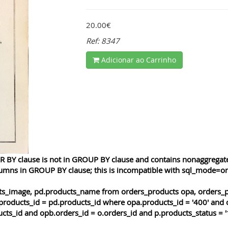
20.00€
Ref: 8347
Adicionar ao Carrinho
 BY clause is not in GROUP BY clause and contains nonaggregated
lumns in GROUP BY clause; this is incompatible with sql_mode=o
cts_image, pd.products_name from orders_products opa, orders_p
products_id = pd.products_id where opa.products_id = '400' and 
cts_id and opb.orders_id = o.orders_id and p.products_status = '