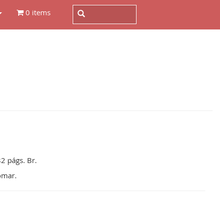
0 items
82 págs. Br.
omar.