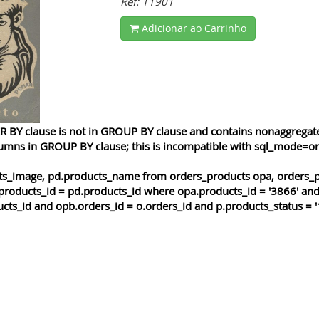
Ref: 11901
Adicionar ao Carrinho
 BY clause is not in GROUP BY clause and contains nonaggregated
lumns in GROUP BY clause; this is incompatible with sql_mode=o
cts_image, pd.products_name from orders_products opa, orders_p
products_id = pd.products_id where opa.products_id = '3866' and
cts_id and opb.orders_id = o.orders_id and p.products_status = '