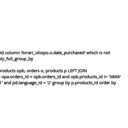
 column 'livrari_olisipo.o.date_purchased' which is not
nly_full_group_by
roducts opb, orders o, products p LEFT JOIN
 opa.orders_id = opb.orders_id and opb.products_id != '3866'
1' and pd.language_id = '2' group by p.products_id order by