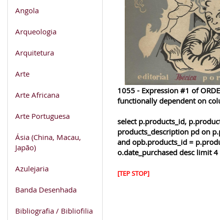
Angola
Arqueologia
Arquitetura
Arte
1055 - Expression #1 of ORDER
Arte Africana
functionally dependent on co
Arte Portuguesa
select p.products_id, p.produ
products_description pd on p.
Ásia (China, Macau,
and opb.products_id = p.produ
Japão)
o.date_purchased desc limit 4
Azulejaria
[TEP STOP]
Banda Desenhada
Bibliografia / Bibliofilia