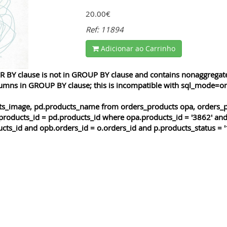
20.00€
Ref: 11894
Adicionar ao Carrinho
 BY clause is not in GROUP BY clause and contains nonaggregated
lumns in GROUP BY clause; this is incompatible with sql_mode=o
cts_image, pd.products_name from orders_products opa, orders_p
products_id = pd.products_id where opa.products_id = '3862' and
cts_id and opb.orders_id = o.orders_id and p.products_status = '