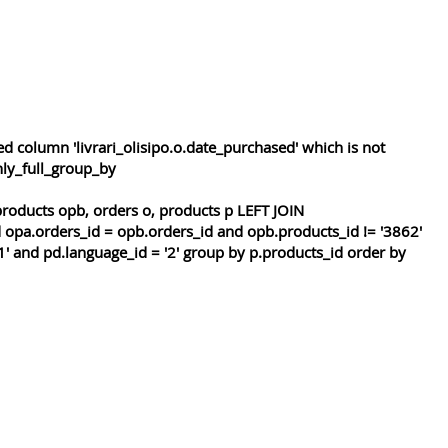
 column 'livrari_olisipo.o.date_purchased' which is not
nly_full_group_by
roducts opb, orders o, products p LEFT JOIN
 opa.orders_id = opb.orders_id and opb.products_id != '3862'
1' and pd.language_id = '2' group by p.products_id order by