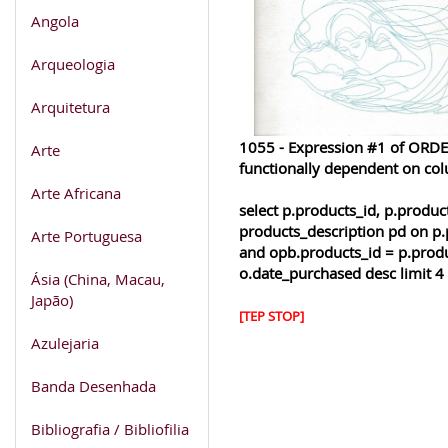
Angola
Arqueologia
Arquitetura
1055 - Expression #1 of ORDER
Arte
functionally dependent on co
Arte Africana
select p.products_id, p.produ
products_description pd on p.
Arte Portuguesa
and opb.products_id = p.produ
o.date_purchased desc limit 4
Ásia (China, Macau,
Japão)
[TEP STOP]
Azulejaria
Banda Desenhada
Bibliografia / Bibliofilia