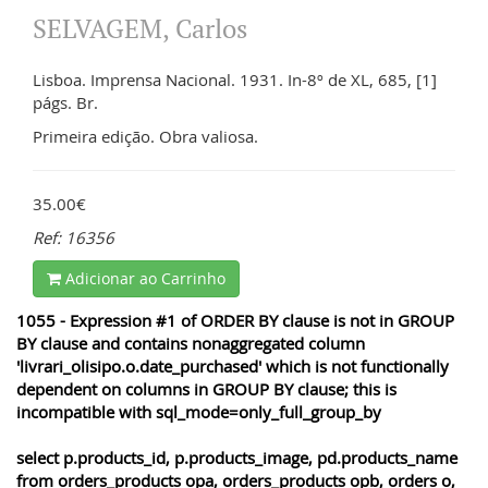
SELVAGEM, Carlos
Lisboa. Imprensa Nacional. 1931. In-8º de XL, 685, [1]
págs. Br.
Primeira edição. Obra valiosa.
35.00€
Ref: 16356
Adicionar ao Carrinho
1055 - Expression #1 of ORDER BY clause is not in GROUP
BY clause and contains nonaggregated column
'livrari_olisipo.o.date_purchased' which is not functionally
dependent on columns in GROUP BY clause; this is
incompatible with sql_mode=only_full_group_by
select p.products_id, p.products_image, pd.products_name
from orders_products opa, orders_products opb, orders o,