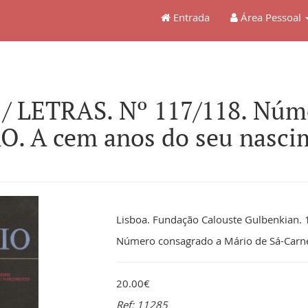
Entrada
Área Pessoal
/ LETRAS. Nº 117/118. Núm
. A cem anos do seu nasci
Lisboa. Fundação Calouste Gulbenkian. 19
Número consagrado a Mário de Sá-Carnei
20.00€
Ref: 11285