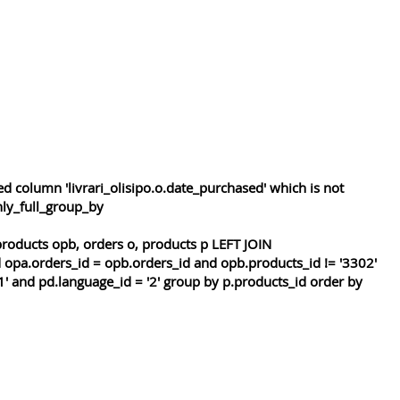
 column 'livrari_olisipo.o.date_purchased' which is not
nly_full_group_by
roducts opb, orders o, products p LEFT JOIN
 opa.orders_id = opb.orders_id and opb.products_id != '3302'
1' and pd.language_id = '2' group by p.products_id order by