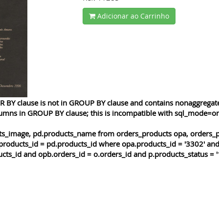
Adicionar ao Carrinho
 BY clause is not in GROUP BY clause and contains nonaggregated
lumns in GROUP BY clause; this is incompatible with sql_mode=o
cts_image, pd.products_name from orders_products opa, orders_p
products_id = pd.products_id where opa.products_id = '3302' and
cts_id and opb.orders_id = o.orders_id and p.products_status = '