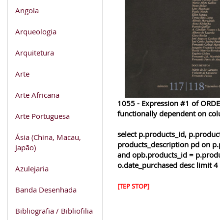
Angola
Arqueologia
Arquitetura
Arte
Arte Africana
1055 - Expression #1 of ORDER
functionally dependent on co
Arte Portuguesa
select p.products_id, p.produ
Ásia (China, Macau,
products_description pd on p.
Japão)
and opb.products_id = p.produ
o.date_purchased desc limit 4
Azulejaria
[TEP STOP]
Banda Desenhada
Bibliografia / Bibliofilia