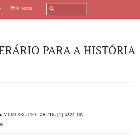
0 items
ERÁRIO PARA A HISTÓRIA
. MCMLXXII. In-4º de 218, [1] págs. Br.
sa".