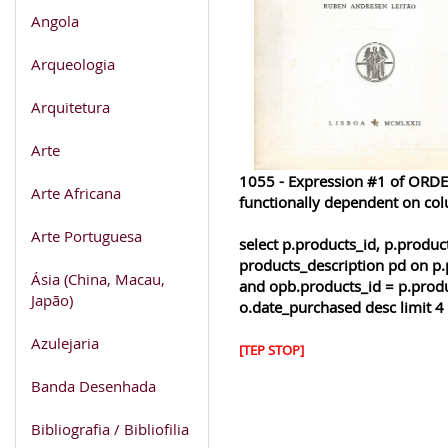
Angola
Arqueologia
Arquitetura
Arte
1055 - Expression #1 of ORDER
Arte Africana
functionally dependent on co
Arte Portuguesa
select p.products_id, p.produ
products_description pd on p.
Ásia (China, Macau,
and opb.products_id = p.produ
Japão)
o.date_purchased desc limit 4
Azulejaria
[TEP STOP]
Banda Desenhada
Bibliografia / Bibliofilia