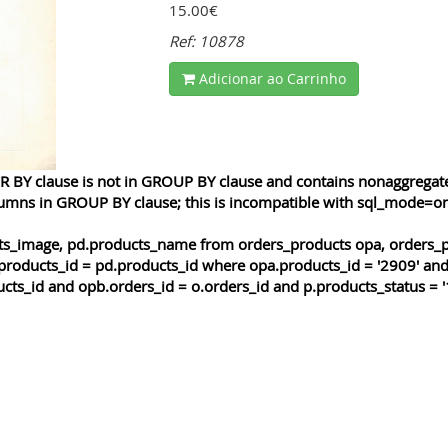
15.00€
Ref: 10878
Adicionar ao Carrinho
 BY clause is not in GROUP BY clause and contains nonaggregated
lumns in GROUP BY clause; this is incompatible with sql_mode=o
cts_image, pd.products_name from orders_products opa, orders_p
products_id = pd.products_id where opa.products_id = '2909' and
cts_id and opb.orders_id = o.orders_id and p.products_status = '