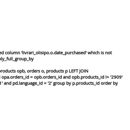
 column 'livrari_olisipo.o.date_purchased' which is not
nly_full_group_by
roducts opb, orders o, products p LEFT JOIN
 opa.orders_id = opb.orders_id and opb.products_id != '2909'
1' and pd.language_id = '2' group by p.products_id order by