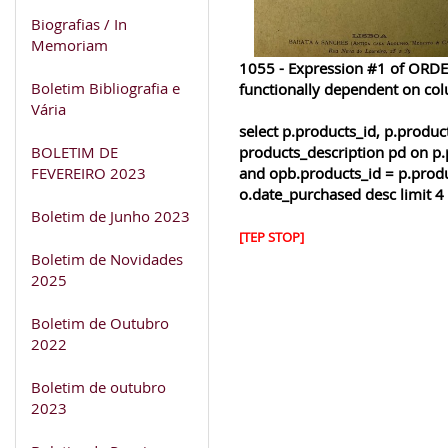
Biografias / In
Memoriam
1055 - Expression #1 of ORDER
Boletim Bibliografia e
functionally dependent on co
Vária
select p.products_id, p.produ
BOLETIM DE
products_description pd on p.
FEVEREIRO 2023
and opb.products_id = p.produ
o.date_purchased desc limit 4
Boletim de Junho 2023
[TEP STOP]
Boletim de Novidades
2025
Boletim de Outubro
2022
Boletim de outubro
2023