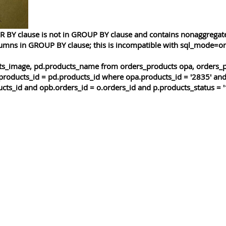
 BY clause is not in GROUP BY clause and contains nonaggregated
lumns in GROUP BY clause; this is incompatible with sql_mode=o
cts_image, pd.products_name from orders_products opa, orders_p
products_id = pd.products_id where opa.products_id = '2835' and
cts_id and opb.orders_id = o.orders_id and p.products_status = '