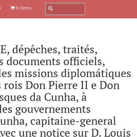
0 items
dépêches, traités,
s documents officiels,
les missions diplomátiques
rois Don Pierre II e Don
sques da Cunha, à
 les gouvernements
unha, capitaine-general
 Avec une notice sur D. Louis