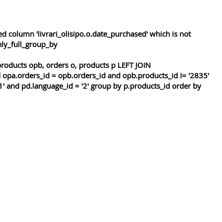
 column 'livrari_olisipo.o.date_purchased' which is not
nly_full_group_by
roducts opb, orders o, products p LEFT JOIN
 opa.orders_id = opb.orders_id and opb.products_id != '2835'
1' and pd.language_id = '2' group by p.products_id order by