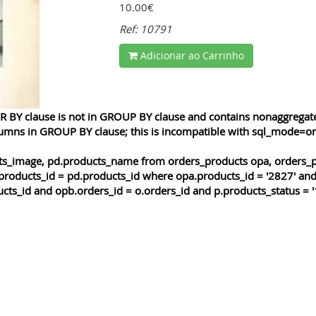
10.00€
Ref: 10791
Adicionar ao Carrinho
 BY clause is not in GROUP BY clause and contains nonaggregated
lumns in GROUP BY clause; this is incompatible with sql_mode=o
cts_image, pd.products_name from orders_products opa, orders_p
products_id = pd.products_id where opa.products_id = '2827' and
cts_id and opb.orders_id = o.orders_id and p.products_status = '