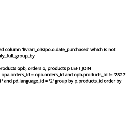
 column 'livrari_olisipo.o.date_purchased' which is not
nly_full_group_by
roducts opb, orders o, products p LEFT JOIN
 opa.orders_id = opb.orders_id and opb.products_id != '2827'
1' and pd.language_id = '2' group by p.products_id order by