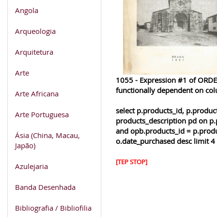
Angola
Arqueologia
Arquitetura
Arte
1055 - Expression #1 of ORDER
functionally dependent on co
Arte Africana
select p.products_id, p.produ
Arte Portuguesa
products_description pd on p.
and opb.products_id = p.produ
Ásia (China, Macau,
o.date_purchased desc limit 4
Japão)
[TEP STOP]
Azulejaria
Banda Desenhada
Bibliografia / Bibliofilia