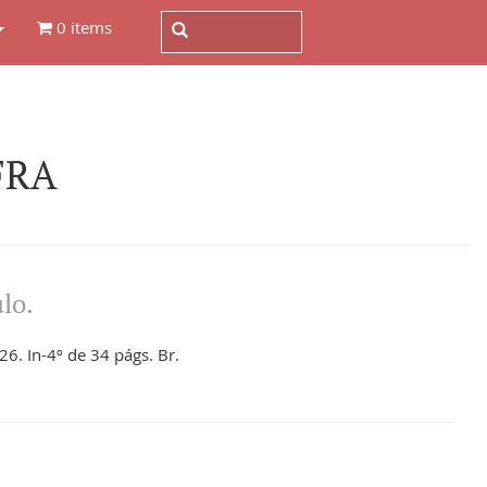
0 items
FRA
lo.
6. In-4º de 34 págs. Br.