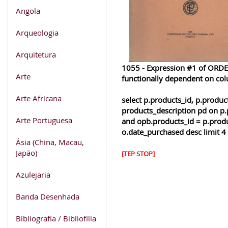
Angola
Arqueologia
Arquitetura
1055 - Expression #1 of ORDER
Arte
functionally dependent on co
Arte Africana
select p.products_id, p.produ
products_description pd on p.
Arte Portuguesa
and opb.products_id = p.produ
o.date_purchased desc limit 4
Ásia (China, Macau,
Japão)
[TEP STOP]
Azulejaria
Banda Desenhada
Bibliografia / Bibliofilia