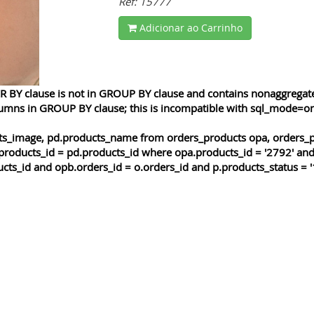
Ref: 15777
Adicionar ao Carrinho
 BY clause is not in GROUP BY clause and contains nonaggregated
lumns in GROUP BY clause; this is incompatible with sql_mode=o
cts_image, pd.products_name from orders_products opa, orders_p
products_id = pd.products_id where opa.products_id = '2792' and
cts_id and opb.orders_id = o.orders_id and p.products_status = '