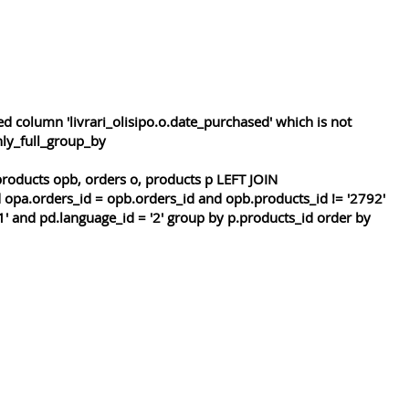
 column 'livrari_olisipo.o.date_purchased' which is not
nly_full_group_by
roducts opb, orders o, products p LEFT JOIN
 opa.orders_id = opb.orders_id and opb.products_id != '2792'
1' and pd.language_id = '2' group by p.products_id order by