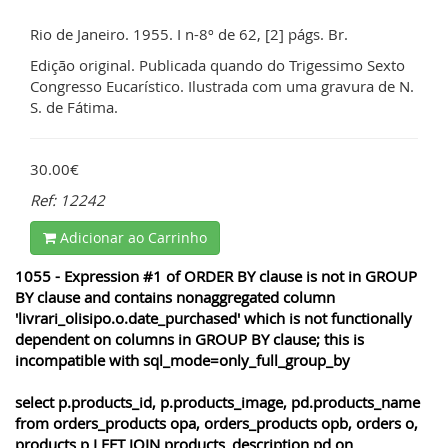
Rio de Janeiro. 1955. I n-8º de 62, [2] págs. Br.
Edição original. Publicada quando do Trigessimo Sexto
Congresso Eucarístico. Ilustrada com uma gravura de N.
S. de Fátima.
30.00€
Ref: 12242
Adicionar ao Carrinho
1055 - Expression #1 of ORDER BY clause is not in GROUP
BY clause and contains nonaggregated column
'livrari_olisipo.o.date_purchased' which is not functionally
dependent on columns in GROUP BY clause; this is
incompatible with sql_mode=only_full_group_by
select p.products_id, p.products_image, pd.products_name
from orders_products opa, orders_products opb, orders o,
products p LEFT JOIN products_description pd on