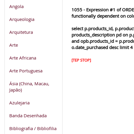
Angola
1055 - Expression #1 of ORDER
functionally dependent on co
Arqueologia
select p.products_id, p.produ
Arquitetura
products_description pd on p.
and opb.products_id = p.produ
Arte
o.date_purchased desc limit 4
Arte Africana
[TEP STOP]
Arte Portuguesa
Ásia (China, Macau,
Japão)
Azulejaria
Banda Desenhada
Bibliografia / Bibliofilia