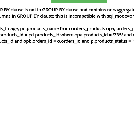
 BY clause is not in GROUP BY clause and contains nonaggregated
lumns in GROUP BY clause; this is incompatible with sql_mode=o
cts_image, pd.products_name from orders_products opa, orders_p
products_id = pd.products_id where opa.products_id = '235' and 
cts_id and opb.orders_id = o.orders_id and p.products_status = '