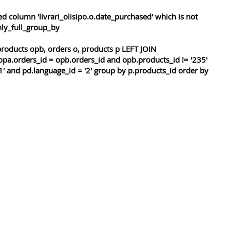
 column 'livrari_olisipo.o.date_purchased' which is not
nly_full_group_by
roducts opb, orders o, products p LEFT JOIN
opa.orders_id = opb.orders_id and opb.products_id != '235'
1' and pd.language_id = '2' group by p.products_id order by