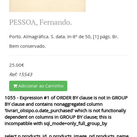
PESSOA, Fernando.
Porto. Almagráfica. S. data. In-8º de 50, [1] págs. Br.
Bem conservado.
25.00€
Ref: 15543
Adicionar ao Carrinho
1055 - Expression #1 of ORDER BY clause is not in GROUP
BY clause and contains nonaggregated column
'livrari_olisipo.o.date_purchased' which is not functionally
dependent on columns in GROUP BY clause; this is
incompatible with sql_mode=only_full_group_by
select p.products_id, p.products_image, pd.products_name