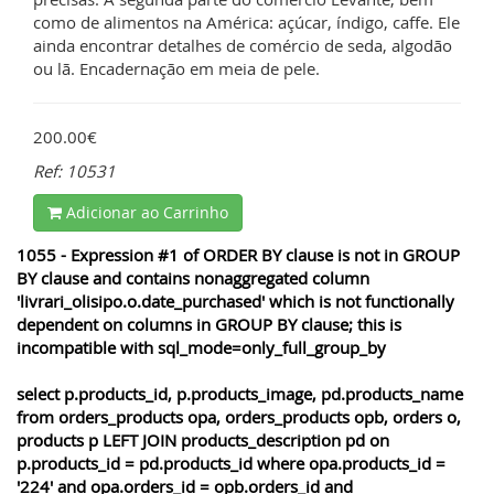
como de alimentos na América: açúcar, índigo, caffe. Ele
ainda encontrar detalhes de comércio de seda, algodão
ou lã. Encadernação em meia de pele.
200.00€
Ref: 10531
Adicionar ao Carrinho
1055 - Expression #1 of ORDER BY clause is not in GROUP
BY clause and contains nonaggregated column
'livrari_olisipo.o.date_purchased' which is not functionally
dependent on columns in GROUP BY clause; this is
incompatible with sql_mode=only_full_group_by
select p.products_id, p.products_image, pd.products_name
from orders_products opa, orders_products opb, orders o,
products p LEFT JOIN products_description pd on
p.products_id = pd.products_id where opa.products_id =
'224' and opa.orders_id = opb.orders_id and