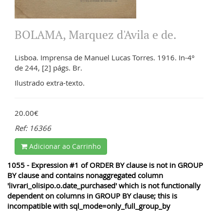
BOLAMA, Marquez d'Avila e de.
Lisboa. Imprensa de Manuel Lucas Torres. 1916. In-4º
de 244, [2] págs. Br.
Ilustrado extra-texto.
20.00€
Ref: 16366
Adicionar ao Carrinho
1055 - Expression #1 of ORDER BY clause is not in GROUP
BY clause and contains nonaggregated column
'livrari_olisipo.o.date_purchased' which is not functionally
dependent on columns in GROUP BY clause; this is
incompatible with sql_mode=only_full_group_by