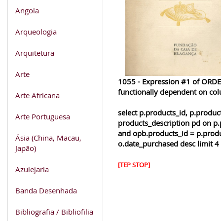
Angola
Arqueologia
Arquitetura
Arte
1055 - Expression #1 of ORDER
functionally dependent on co
Arte Africana
select p.products_id, p.produ
Arte Portuguesa
products_description pd on p.
and opb.products_id = p.produ
Ásia (China, Macau,
o.date_purchased desc limit 4
Japão)
[TEP STOP]
Azulejaria
Banda Desenhada
Bibliografia / Bibliofilia