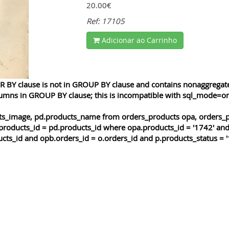
20.00€
Ref: 17105
Adicionar ao Carrinho
 BY clause is not in GROUP BY clause and contains nonaggregated
lumns in GROUP BY clause; this is incompatible with sql_mode=o
cts_image, pd.products_name from orders_products opa, orders_p
products_id = pd.products_id where opa.products_id = '1742' and
cts_id and opb.orders_id = o.orders_id and p.products_status = '