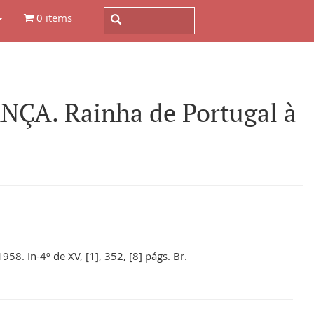
0 items
A. Rainha de Portugal à
58. In-4º de XV, [1], 352, [8] págs. Br.