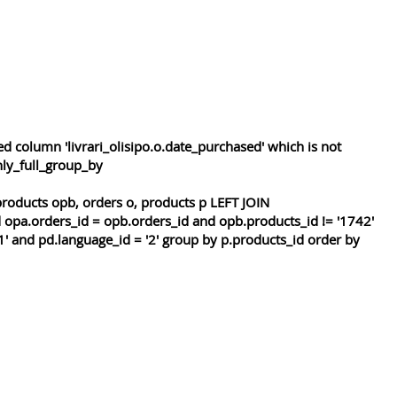
 column 'livrari_olisipo.o.date_purchased' which is not
nly_full_group_by
roducts opb, orders o, products p LEFT JOIN
 opa.orders_id = opb.orders_id and opb.products_id != '1742'
1' and pd.language_id = '2' group by p.products_id order by