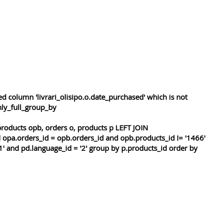
 column 'livrari_olisipo.o.date_purchased' which is not
nly_full_group_by
roducts opb, orders o, products p LEFT JOIN
 opa.orders_id = opb.orders_id and opb.products_id != '1466'
1' and pd.language_id = '2' group by p.products_id order by