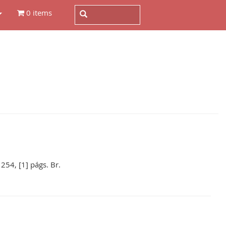
0 items
 254, [1] págs. Br.