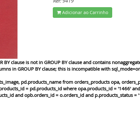
Ref: 9419
Adicionar ao Carrinho
 BY clause is not in GROUP BY clause and contains nonaggregated
lumns in GROUP BY clause; this is incompatible with sql_mode=o
cts_image, pd.products_name from orders_products opa, orders_p
products_id = pd.products_id where opa.products_id = '1466' and
cts_id and opb.orders_id = o.orders_id and p.products_status = '