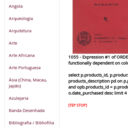
Angola
Arqueologia
Arquitetura
Arte
Arte Africana
1055 - Expression #1 of ORDER
functionally dependent on co
Arte Portuguesa
select p.products_id, p.produ
Ásia (China, Macau,
products_description pd on p.
Japão)
and opb.products_id = p.produ
o.date_purchased desc limit 4
Azulejaria
[TEP STOP]
Banda Desenhada
Bibliografia / Bibliofilia