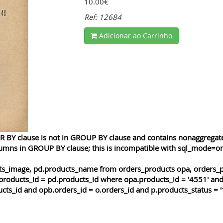
10.00€
Ref: 12684
Adicionar ao Carrinho
 BY clause is not in GROUP BY clause and contains nonaggregated
lumns in GROUP BY clause; this is incompatible with sql_mode=o
cts_image, pd.products_name from orders_products opa, orders_p
products_id = pd.products_id where opa.products_id = '4551' and
cts_id and opb.orders_id = o.orders_id and p.products_status = '