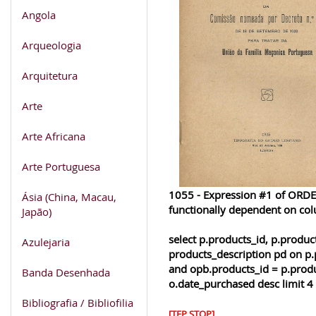
Angola
Arqueologia
Arquitetura
Arte
Arte Africana
Arte Portuguesa
1055 - Expression #1 of ORDER
Ásia (China, Macau,
functionally dependent on co
Japão)
select p.products_id, p.produ
Azulejaria
products_description pd on p.
and opb.products_id = p.produ
Banda Desenhada
o.date_purchased desc limit 4
Bibliografia / Bibliofilia
[TEP STOP]