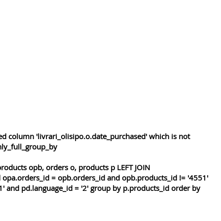
 column 'livrari_olisipo.o.date_purchased' which is not
nly_full_group_by
roducts opb, orders o, products p LEFT JOIN
 opa.orders_id = opb.orders_id and opb.products_id != '4551'
1' and pd.language_id = '2' group by p.products_id order by