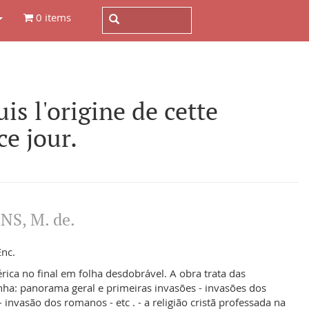
0 items
 l'origine de cette
ce jour.
NS, M. de.
Enc.
ica no final em folha desdobrável. A obra trata das
nha: panorama geral e primeiras invasões - invasões dos
- invasão dos romanos - etc . - a religião cristã professada na