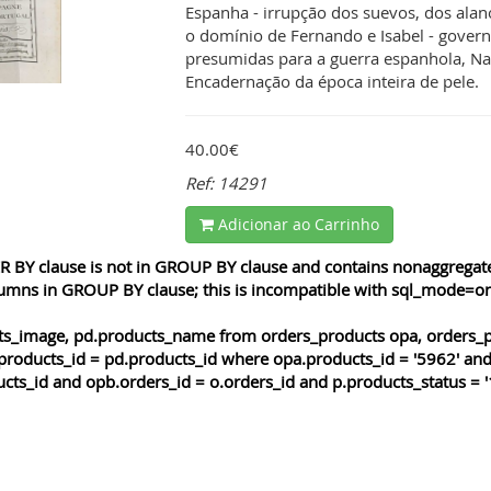
Espanha - irrupção dos suevos, dos alano
o domínio de Fernando e Isabel - governo 
presumidas para a guerra espanhola, Nap
Encadernação da época inteira de pele.
40.00€
Ref: 14291
Adicionar ao Carrinho
 BY clause is not in GROUP BY clause and contains nonaggregated
lumns in GROUP BY clause; this is incompatible with sql_mode=o
cts_image, pd.products_name from orders_products opa, orders_p
products_id = pd.products_id where opa.products_id = '5962' and
cts_id and opb.orders_id = o.orders_id and p.products_status = '