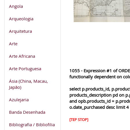
Angola
Arqueologia
Arquitetura
Arte
Arte Africana
Arte Portuguesa
1055 - Expression #1 of ORDER
functionally dependent on co
Ásia (China, Macau,
Japão)
select p.products_id, p.produ
products_description pd on p.
Azulejaria
and opb.products_id = p.produ
o.date_purchased desc limit 4
Banda Desenhada
[TEP STOP]
Bibliografia / Bibliofilia