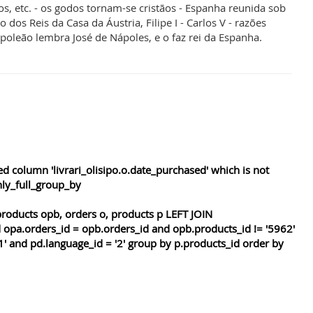
s, etc. - os godos tornam-se cristãos - Espanha reunida sob
dos Reis da Casa da Áustria, Filipe I - Carlos V - razões
oleão lembra José de Nápoles, e o faz rei da Espanha.
 column 'livrari_olisipo.o.date_purchased' which is not
nly_full_group_by
roducts opb, orders o, products p LEFT JOIN
 opa.orders_id = opb.orders_id and opb.products_id != '5962'
1' and pd.language_id = '2' group by p.products_id order by