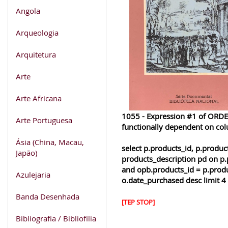
Angola
Arqueologia
Arquitetura
Arte
Arte Africana
1055 - Expression #1 of ORDER
Arte Portuguesa
functionally dependent on co
Ásia (China, Macau,
select p.products_id, p.produ
Japão)
products_description pd on p.
and opb.products_id = p.produ
Azulejaria
o.date_purchased desc limit 4
Banda Desenhada
[TEP STOP]
Bibliografia / Bibliofilia