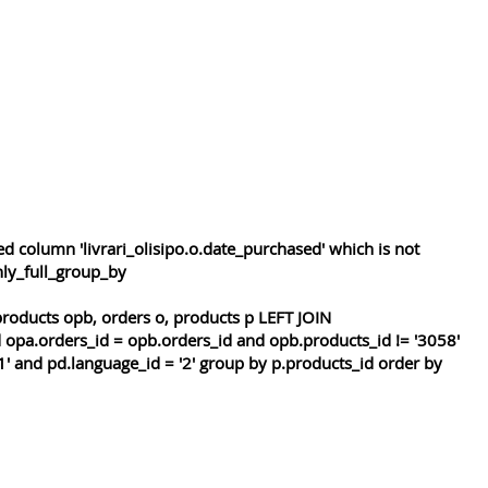
 column 'livrari_olisipo.o.date_purchased' which is not
nly_full_group_by
roducts opb, orders o, products p LEFT JOIN
 opa.orders_id = opb.orders_id and opb.products_id != '3058'
1' and pd.language_id = '2' group by p.products_id order by