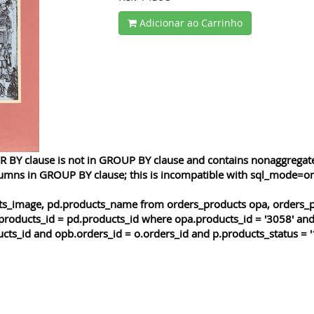
Adicionar ao Carrinho
 BY clause is not in GROUP BY clause and contains nonaggregated
lumns in GROUP BY clause; this is incompatible with sql_mode=o
cts_image, pd.products_name from orders_products opa, orders_p
products_id = pd.products_id where opa.products_id = '3058' and
cts_id and opb.orders_id = o.orders_id and p.products_status = '