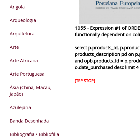
Angola
Arqueologia
1055 - Expression #1 of ORDER
Arquitetura
functionally dependent on co
Arte
select p.products_id, p.produ
products_description pd on p.
Arte Africana
and opb.products_id = p.produ
o.date_purchased desc limit 4
Arte Portuguesa
[TEP STOP]
Ásia (China, Macau,
Japão)
Azulejaria
Banda Desenhada
Bibliografia / Bibliofilia