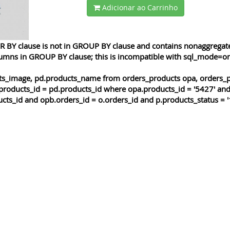
Adicionar ao Carrinho
 BY clause is not in GROUP BY clause and contains nonaggregated
lumns in GROUP BY clause; this is incompatible with sql_mode=o
cts_image, pd.products_name from orders_products opa, orders_p
products_id = pd.products_id where opa.products_id = '5427' and
cts_id and opb.orders_id = o.orders_id and p.products_status = '