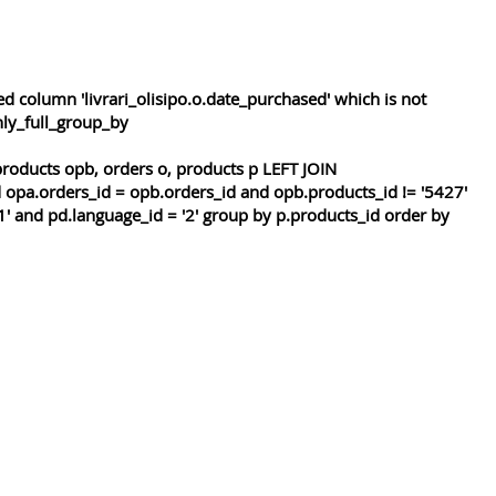
 column 'livrari_olisipo.o.date_purchased' which is not
nly_full_group_by
roducts opb, orders o, products p LEFT JOIN
 opa.orders_id = opb.orders_id and opb.products_id != '5427'
1' and pd.language_id = '2' group by p.products_id order by