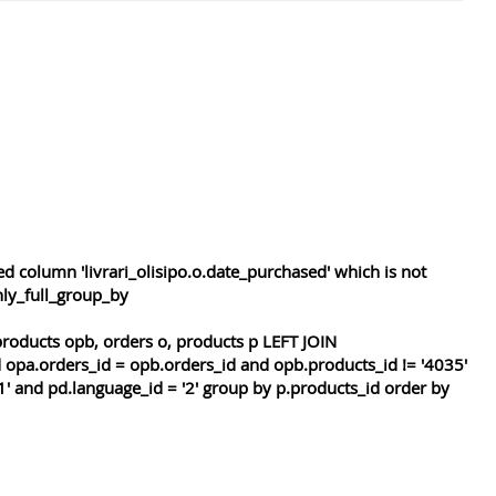
 column 'livrari_olisipo.o.date_purchased' which is not
nly_full_group_by
roducts opb, orders o, products p LEFT JOIN
 opa.orders_id = opb.orders_id and opb.products_id != '4035'
1' and pd.language_id = '2' group by p.products_id order by