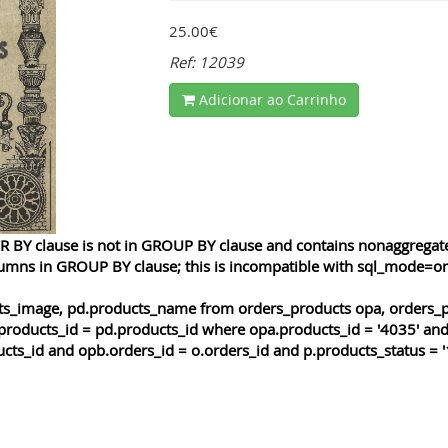
25.00€
Ref: 12039
Adicionar ao Carrinho
 BY clause is not in GROUP BY clause and contains nonaggregated
lumns in GROUP BY clause; this is incompatible with sql_mode=o
cts_image, pd.products_name from orders_products opa, orders_p
products_id = pd.products_id where opa.products_id = '4035' and
cts_id and opb.orders_id = o.orders_id and p.products_status = '