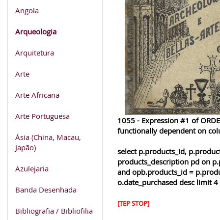
Angola
Arqueologia
Arquitetura
Arte
Arte Africana
Arte Portuguesa
1055 - Expression #1 of ORDER
functionally dependent on co
Ásia (China, Macau,
Japão)
select p.products_id, p.produ
products_description pd on p.
Azulejaria
and opb.products_id = p.produ
o.date_purchased desc limit 4
Banda Desenhada
[TEP STOP]
Bibliografia / Bibliofilia