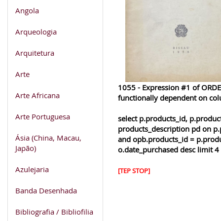
Angola
Arqueologia
Arquitetura
Arte
1055 - Expression #1 of ORDER
Arte Africana
functionally dependent on co
Arte Portuguesa
select p.products_id, p.produ
products_description pd on p.
Ásia (China, Macau,
and opb.products_id = p.produ
Japão)
o.date_purchased desc limit 4
Azulejaria
[TEP STOP]
Banda Desenhada
Bibliografia / Bibliofilia