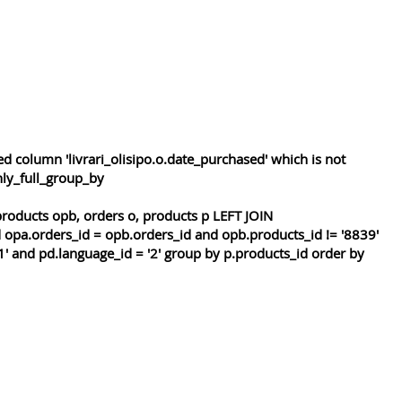
 column 'livrari_olisipo.o.date_purchased' which is not
nly_full_group_by
roducts opb, orders o, products p LEFT JOIN
 opa.orders_id = opb.orders_id and opb.products_id != '8839'
1' and pd.language_id = '2' group by p.products_id order by