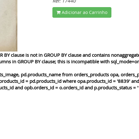
Ref: 17440
Adicionar ao Carrinho
 BY clause is not in GROUP BY clause and contains nonaggregated
lumns in GROUP BY clause; this is incompatible with sql_mode=o
cts_image, pd.products_name from orders_products opa, orders_p
products_id = pd.products_id where opa.products_id = '8839' and
cts_id and opb.orders_id = o.orders_id and p.products_status = '