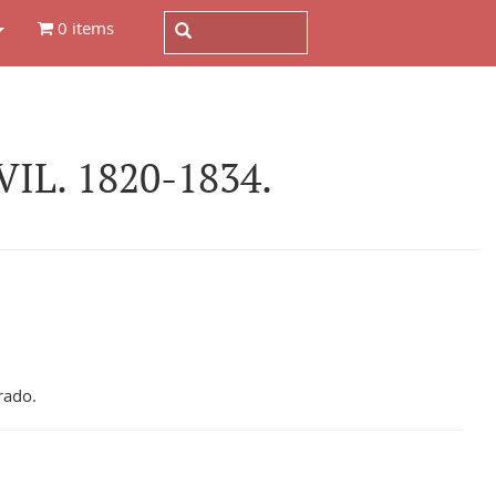
0 items
L. 1820-1834.
rado.