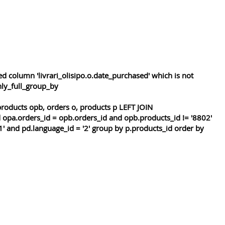
 column 'livrari_olisipo.o.date_purchased' which is not
nly_full_group_by
roducts opb, orders o, products p LEFT JOIN
 opa.orders_id = opb.orders_id and opb.products_id != '8802'
1' and pd.language_id = '2' group by p.products_id order by