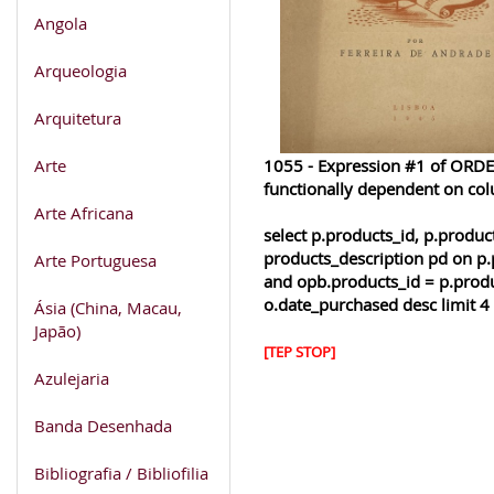
Angola
Arqueologia
Arquitetura
Arte
1055 - Expression #1 of ORDER
functionally dependent on co
Arte Africana
select p.products_id, p.produ
products_description pd on p.
Arte Portuguesa
and opb.products_id = p.produ
o.date_purchased desc limit 4
Ásia (China, Macau,
Japão)
[TEP STOP]
Azulejaria
Banda Desenhada
Bibliografia / Bibliofilia