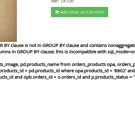
Ref: 18106
Adicionar ao Carrinho
 BY clause is not in GROUP BY clause and contains nonaggregated
lumns in GROUP BY clause; this is incompatible with sql_mode=o
cts_image, pd.products_name from orders_products opa, orders_p
products_id = pd.products_id where opa.products_id = '8802' and
cts_id and opb.orders_id = o.orders_id and p.products_status = '