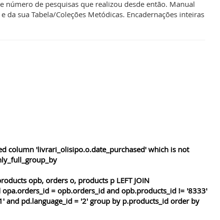
de número de pesquisas que realizou desde então. Manual
e da sua Tabela/Coleções Metódicas. Encadernações inteiras
 column 'livrari_olisipo.o.date_purchased' which is not
nly_full_group_by
roducts opb, orders o, products p LEFT JOIN
 opa.orders_id = opb.orders_id and opb.products_id != '8333'
1' and pd.language_id = '2' group by p.products_id order by