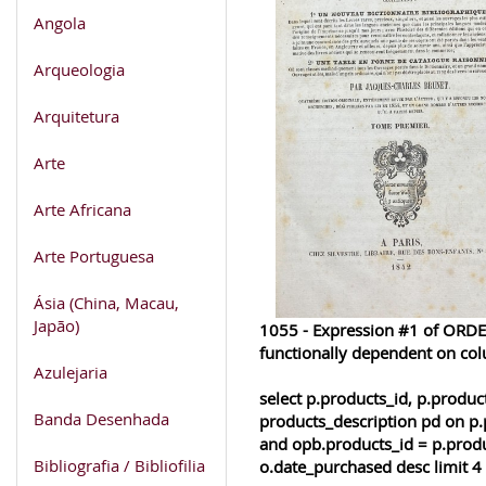
Angola
Arqueologia
Arquitetura
Arte
Arte Africana
Arte Portuguesa
Ásia (China, Macau,
Japão)
1055 - Expression #1 of ORDER
functionally dependent on co
Azulejaria
select p.products_id, p.produ
Banda Desenhada
products_description pd on p.
and opb.products_id = p.produ
Bibliografia / Bibliofilia
o.date_purchased desc limit 4