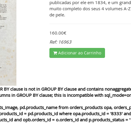
publicadas por ele em 1834, e um gran
muito completo dos seus 4 volumes A-Z 
de pele.
160.00€
Ref: 16963
Adicionar ao Carrinho
 BY clause is not in GROUP BY clause and contains nonaggregated
lumns in GROUP BY clause; this is incompatible with sql_mode=o
cts_image, pd.products_name from orders_products opa, orders_p
products_id = pd.products_id where opa.products_id = '8333' and
cts_id and opb.orders_id = o.orders_id and p.products_status = '