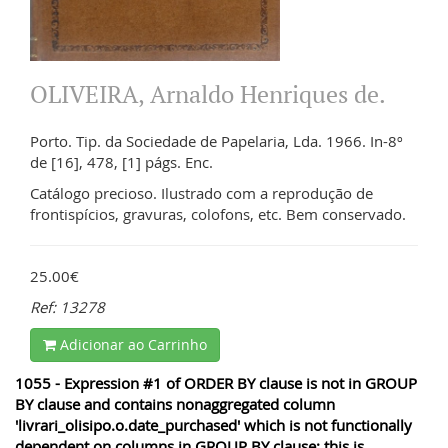
OLIVEIRA, Arnaldo Henriques de.
Porto. Tip. da Sociedade de Papelaria, Lda. 1966. In-8º
de [16], 478, [1] págs. Enc.
Catálogo precioso. Ilustrado com a reprodução de
frontispícios, gravuras, colofons, etc. Bem conservado.
25.00€
Ref: 13278
Adicionar ao Carrinho
1055 - Expression #1 of ORDER BY clause is not in GROUP
BY clause and contains nonaggregated column
'livrari_olisipo.o.date_purchased' which is not functionally
dependent on columns in GROUP BY clause; this is