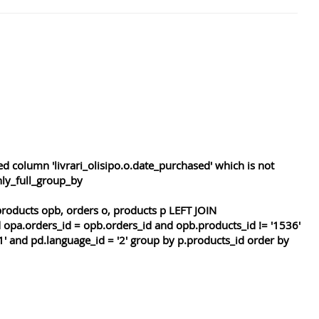
 column 'livrari_olisipo.o.date_purchased' which is not
nly_full_group_by
roducts opb, orders o, products p LEFT JOIN
 opa.orders_id = opb.orders_id and opb.products_id != '1536'
1' and pd.language_id = '2' group by p.products_id order by