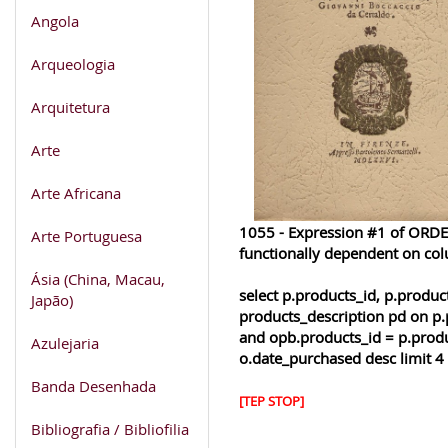
Angola
Arqueologia
Arquitetura
Arte
Arte Africana
1055 - Expression #1 of ORDER
Arte Portuguesa
functionally dependent on co
Ásia (China, Macau,
select p.products_id, p.produ
Japão)
products_description pd on p.
and opb.products_id = p.produ
Azulejaria
o.date_purchased desc limit 4
Banda Desenhada
[TEP STOP]
Bibliografia / Bibliofilia