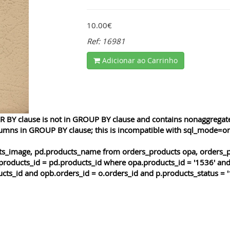
10.00€
Ref: 16981
Adicionar ao Carrinho
 BY clause is not in GROUP BY clause and contains nonaggregated
lumns in GROUP BY clause; this is incompatible with sql_mode=o
cts_image, pd.products_name from orders_products opa, orders_p
products_id = pd.products_id where opa.products_id = '1536' and
cts_id and opb.orders_id = o.orders_id and p.products_status = '