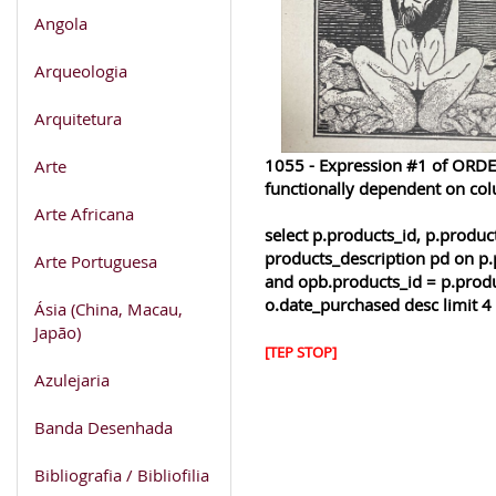
Angola
Arqueologia
Arquitetura
1055 - Expression #1 of ORDER
Arte
functionally dependent on co
Arte Africana
select p.products_id, p.produ
products_description pd on p.
Arte Portuguesa
and opb.products_id = p.produ
o.date_purchased desc limit 4
Ásia (China, Macau,
Japão)
[TEP STOP]
Azulejaria
Banda Desenhada
Bibliografia / Bibliofilia