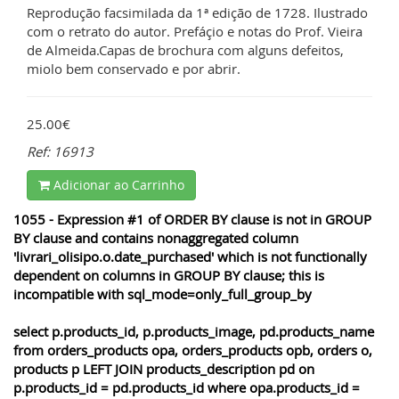
Reprodução facsimilada da 1ª edição de 1728. Ilustrado
com o retrato do autor. Prefáçio e notas do Prof. Vieira
de Almeida.Capas de brochura com alguns defeitos,
miolo bem conservado e por abrir.
25.00€
Ref: 16913
Adicionar ao Carrinho
1055 - Expression #1 of ORDER BY clause is not in GROUP
BY clause and contains nonaggregated column
'livrari_olisipo.o.date_purchased' which is not functionally
dependent on columns in GROUP BY clause; this is
incompatible with sql_mode=only_full_group_by
select p.products_id, p.products_image, pd.products_name
from orders_products opa, orders_products opb, orders o,
products p LEFT JOIN products_description pd on
p.products_id = pd.products_id where opa.products_id =