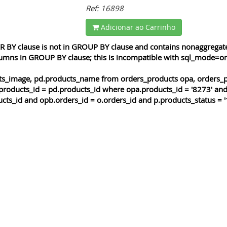
Ref: 16898
Adicionar ao Carrinho
 BY clause is not in GROUP BY clause and contains nonaggregated
lumns in GROUP BY clause; this is incompatible with sql_mode=o
cts_image, pd.products_name from orders_products opa, orders_p
products_id = pd.products_id where opa.products_id = '8273' and
cts_id and opb.orders_id = o.orders_id and p.products_status = '