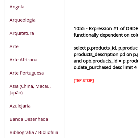
Angola
Arqueologia
1055 - Expression #1 of ORDER
Arquitetura
functionally dependent on co
Arte
select p.products_id, p.produ
products_description pd on p.
Arte Africana
and opb.products_id = p.produ
o.date_purchased desc limit 4
Arte Portuguesa
[TEP STOP]
Ásia (China, Macau,
Japão)
Azulejaria
Banda Desenhada
Bibliografia / Bibliofilia