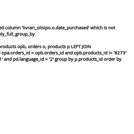
 column 'livrari_olisipo.o.date_purchased' which is not
nly_full_group_by
roducts opb, orders o, products p LEFT JOIN
 opa.orders_id = opb.orders_id and opb.products_id != '8273'
1' and pd.language_id = '2' group by p.products_id order by