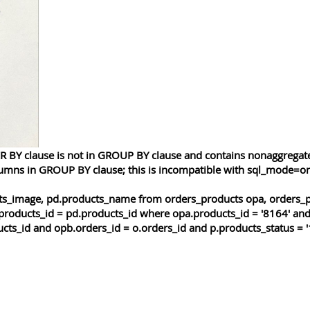
 BY clause is not in GROUP BY clause and contains nonaggregated
lumns in GROUP BY clause; this is incompatible with sql_mode=o
cts_image, pd.products_name from orders_products opa, orders_p
products_id = pd.products_id where opa.products_id = '8164' and
cts_id and opb.orders_id = o.orders_id and p.products_status = '