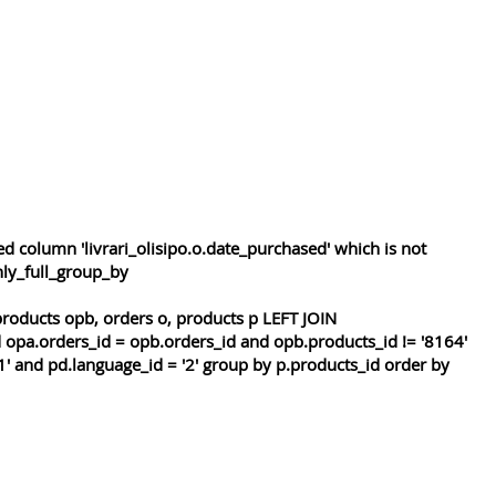
 column 'livrari_olisipo.o.date_purchased' which is not
nly_full_group_by
roducts opb, orders o, products p LEFT JOIN
 opa.orders_id = opb.orders_id and opb.products_id != '8164'
1' and pd.language_id = '2' group by p.products_id order by