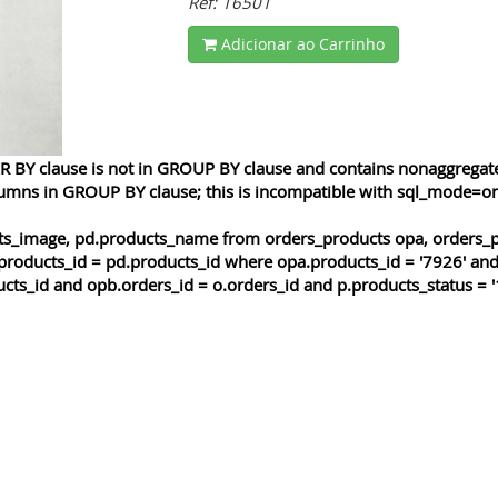
Ref: 16501
Adicionar ao Carrinho
 BY clause is not in GROUP BY clause and contains nonaggregated
lumns in GROUP BY clause; this is incompatible with sql_mode=o
cts_image, pd.products_name from orders_products opa, orders_p
products_id = pd.products_id where opa.products_id = '7926' and
cts_id and opb.orders_id = o.orders_id and p.products_status = '