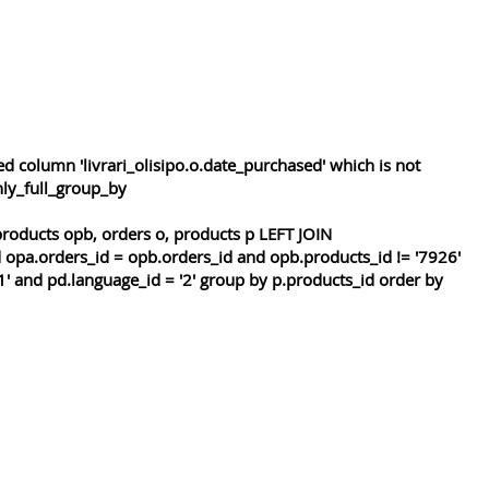
 column 'livrari_olisipo.o.date_purchased' which is not
nly_full_group_by
roducts opb, orders o, products p LEFT JOIN
 opa.orders_id = opb.orders_id and opb.products_id != '7926'
1' and pd.language_id = '2' group by p.products_id order by