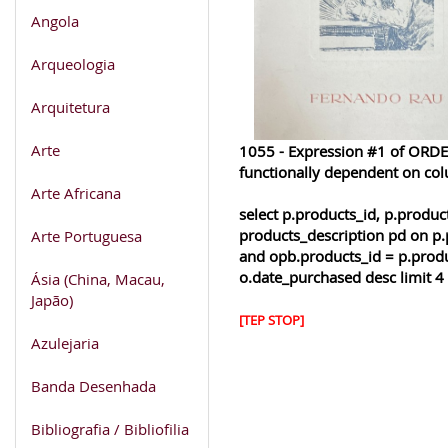
Angola
Arqueologia
Arquitetura
Arte
1055 - Expression #1 of ORDER
functionally dependent on co
Arte Africana
select p.products_id, p.produ
products_description pd on p.
Arte Portuguesa
and opb.products_id = p.produ
o.date_purchased desc limit 4
Ásia (China, Macau,
Japão)
[TEP STOP]
Azulejaria
Banda Desenhada
Bibliografia / Bibliofilia