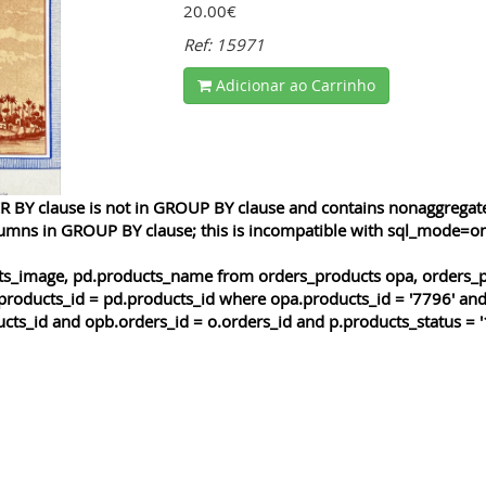
20.00€
Ref: 15971
Adicionar ao Carrinho
 BY clause is not in GROUP BY clause and contains nonaggregated
lumns in GROUP BY clause; this is incompatible with sql_mode=o
cts_image, pd.products_name from orders_products opa, orders_p
products_id = pd.products_id where opa.products_id = '7796' and
cts_id and opb.orders_id = o.orders_id and p.products_status = '