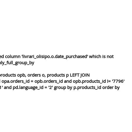
 column 'livrari_olisipo.o.date_purchased' which is not
nly_full_group_by
roducts opb, orders o, products p LEFT JOIN
 opa.orders_id = opb.orders_id and opb.products_id != '7796'
1' and pd.language_id = '2' group by p.products_id order by