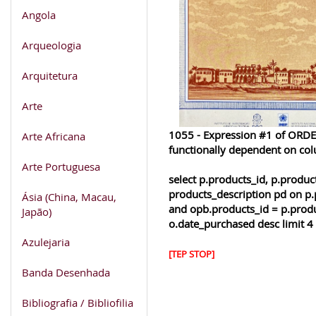
Angola
Arqueologia
Arquitetura
Arte
1055 - Expression #1 of ORDER
Arte Africana
functionally dependent on co
Arte Portuguesa
select p.products_id, p.produ
products_description pd on p.
Ásia (China, Macau,
and opb.products_id = p.produ
Japão)
o.date_purchased desc limit 4
Azulejaria
[TEP STOP]
Banda Desenhada
Bibliografia / Bibliofilia