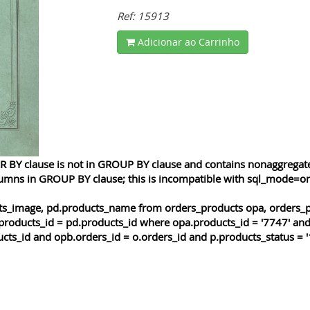
Ref: 15913
Adicionar ao Carrinho
 BY clause is not in GROUP BY clause and contains nonaggregated
lumns in GROUP BY clause; this is incompatible with sql_mode=o
cts_image, pd.products_name from orders_products opa, orders_p
products_id = pd.products_id where opa.products_id = '7747' and
cts_id and opb.orders_id = o.orders_id and p.products_status = '