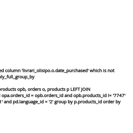
 column 'livrari_olisipo.o.date_purchased' which is not
nly_full_group_by
roducts opb, orders o, products p LEFT JOIN
 opa.orders_id = opb.orders_id and opb.products_id != '7747'
1' and pd.language_id = '2' group by p.products_id order by