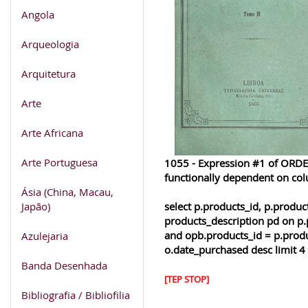
Angola
Arqueologia
Arquitetura
Arte
Arte Africana
Arte Portuguesa
1055 - Expression #1 of ORDER
functionally dependent on co
Ásia (China, Macau,
Japão)
select p.products_id, p.produ
products_description pd on p.
and opb.products_id = p.produ
Azulejaria
o.date_purchased desc limit 4
Banda Desenhada
[TEP STOP]
Bibliografia / Bibliofilia