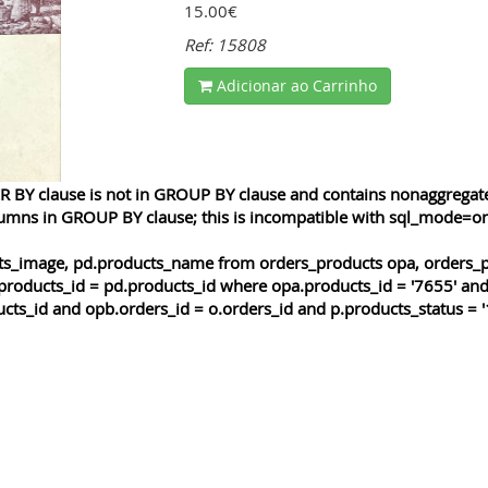
15.00€
Ref: 15808
Adicionar ao Carrinho
 BY clause is not in GROUP BY clause and contains nonaggregated
lumns in GROUP BY clause; this is incompatible with sql_mode=o
cts_image, pd.products_name from orders_products opa, orders_p
products_id = pd.products_id where opa.products_id = '7655' and
cts_id and opb.orders_id = o.orders_id and p.products_status = '