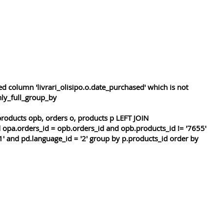
 column 'livrari_olisipo.o.date_purchased' which is not
nly_full_group_by
roducts opb, orders o, products p LEFT JOIN
 opa.orders_id = opb.orders_id and opb.products_id != '7655'
1' and pd.language_id = '2' group by p.products_id order by