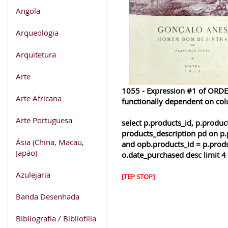
Angola
Arqueologia
Arquitetura
Arte
1055 - Expression #1 of ORDER
Arte Africana
functionally dependent on co
Arte Portuguesa
select p.products_id, p.produ
products_description pd on p.
Ásia (China, Macau,
and opb.products_id = p.produ
Japão)
o.date_purchased desc limit 4
Azulejaria
[TEP STOP]
Banda Desenhada
Bibliografia / Bibliofilia