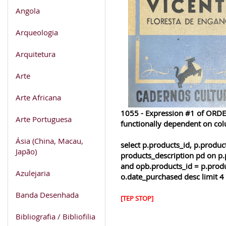
Angola
Arqueologia
Arquitetura
Arte
Arte Africana
1055 - Expression #1 of ORDER
Arte Portuguesa
functionally dependent on co
Ásia (China, Macau,
select p.products_id, p.produ
Japão)
products_description pd on p.
and opb.products_id = p.produ
Azulejaria
o.date_purchased desc limit 4
Banda Desenhada
[TEP STOP]
Bibliografia / Bibliofilia