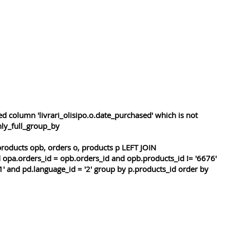
 column 'livrari_olisipo.o.date_purchased' which is not
nly_full_group_by
roducts opb, orders o, products p LEFT JOIN
 opa.orders_id = opb.orders_id and opb.products_id != '6676'
1' and pd.language_id = '2' group by p.products_id order by