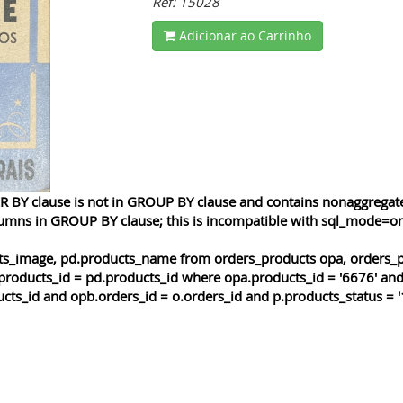
Ref: 15028
Adicionar ao Carrinho
 BY clause is not in GROUP BY clause and contains nonaggregated
lumns in GROUP BY clause; this is incompatible with sql_mode=o
cts_image, pd.products_name from orders_products opa, orders_p
products_id = pd.products_id where opa.products_id = '6676' and
cts_id and opb.orders_id = o.orders_id and p.products_status = '