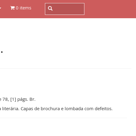
0 items
.
e 78, [1] págs. Br.
ia literária. Capas de brochura e lombada com defeitos.