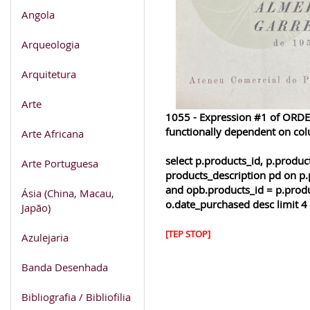
Angola
Arqueologia
Arquitetura
Arte
1055 - Expression #1 of ORDER
functionally dependent on co
Arte Africana
select p.products_id, p.produ
Arte Portuguesa
products_description pd on p.
and opb.products_id = p.produ
Ásia (China, Macau,
o.date_purchased desc limit 4
Japão)
[TEP STOP]
Azulejaria
Banda Desenhada
Bibliografia / Bibliofilia