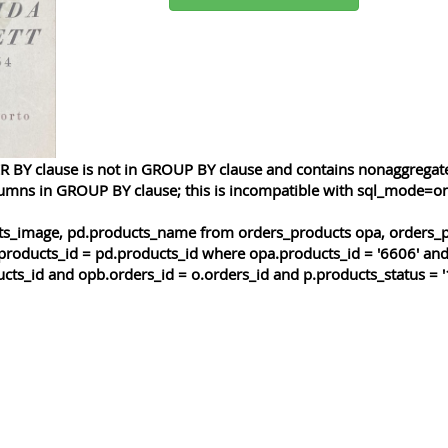
 BY clause is not in GROUP BY clause and contains nonaggregated
lumns in GROUP BY clause; this is incompatible with sql_mode=o
cts_image, pd.products_name from orders_products opa, orders_p
products_id = pd.products_id where opa.products_id = '6606' and
cts_id and opb.orders_id = o.orders_id and p.products_status = '