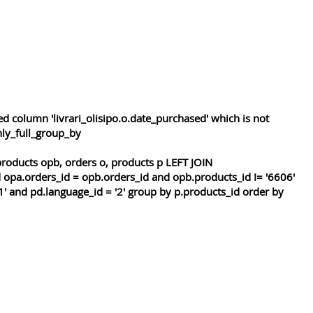
 column 'livrari_olisipo.o.date_purchased' which is not
nly_full_group_by
roducts opb, orders o, products p LEFT JOIN
 opa.orders_id = opb.orders_id and opb.products_id != '6606'
1' and pd.language_id = '2' group by p.products_id order by