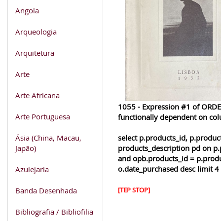
Angola
Arqueologia
Arquitetura
Arte
Arte Africana
1055 - Expression #1 of ORDER
Arte Portuguesa
functionally dependent on co
Ásia (China, Macau,
select p.products_id, p.produ
Japão)
products_description pd on p.
and opb.products_id = p.produ
o.date_purchased desc limit 4
Azulejaria
Banda Desenhada
[TEP STOP]
Bibliografia / Bibliofilia