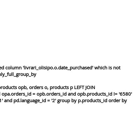
 column 'livrari_olisipo.o.date_purchased' which is not
nly_full_group_by
roducts opb, orders o, products p LEFT JOIN
 opa.orders_id = opb.orders_id and opb.products_id != '6580'
1' and pd.language_id = '2' group by p.products_id order by