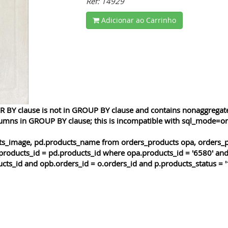
Ref: 14929
Adicionar ao Carrinho
 BY clause is not in GROUP BY clause and contains nonaggregated
lumns in GROUP BY clause; this is incompatible with sql_mode=o
cts_image, pd.products_name from orders_products opa, orders_p
products_id = pd.products_id where opa.products_id = '6580' and
cts_id and opb.orders_id = o.orders_id and p.products_status = '