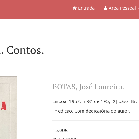
Entrada
Área Pessoal
. Contos.
BOTAS, José Loureiro.
Lisboa. 1952. In-8º de 195, [2] págs. Br.
1ª edição. Com dedicatória do autor.
15.00€