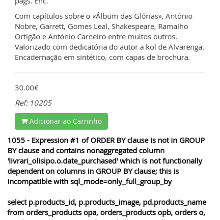
págs. Enc.
Com capítulos sobre o «Álbum das Glórias», António
Nobre, Garrett, Gomes Leal, Shakespeare, Ramalho
Ortigão e António Carneiro entre muitos outros.
Valorizado com dedicatória do autor a kol de Alvarenga.
Encadernação em sintético, com capas de brochura.
30.00€
Ref: 10205
Adicionar ao Carrinho
1055 - Expression #1 of ORDER BY clause is not in GROUP
BY clause and contains nonaggregated column
'livrari_olisipo.o.date_purchased' which is not functionally
dependent on columns in GROUP BY clause; this is
incompatible with sql_mode=only_full_group_by
select p.products_id, p.products_image, pd.products_name
from orders_products opa, orders_products opb, orders o,