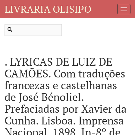
LIVRARIA OLISIPO
Toggl
Navig
. LYRICAS DE LUIZ DE
CAMÕES. Com traduções
francezas e castelhanas
de José Bénoliel.
Prefaciadas por Xavier da
Cunha. Lisboa. Imprensa
Nacional. 1898. In-8º de