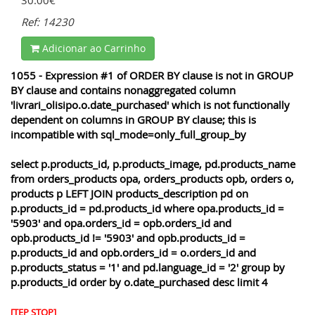
30.00€
Ref: 14230
Adicionar ao Carrinho
1055 - Expression #1 of ORDER BY clause is not in GROUP
BY clause and contains nonaggregated column
'livrari_olisipo.o.date_purchased' which is not functionally
dependent on columns in GROUP BY clause; this is
incompatible with sql_mode=only_full_group_by
select p.products_id, p.products_image, pd.products_name
from orders_products opa, orders_products opb, orders o,
products p LEFT JOIN products_description pd on
p.products_id = pd.products_id where opa.products_id =
'5903' and opa.orders_id = opb.orders_id and
opb.products_id != '5903' and opb.products_id =
p.products_id and opb.orders_id = o.orders_id and
p.products_status = '1' and pd.language_id = '2' group by
p.products_id order by o.date_purchased desc limit 4
[TEP STOP]