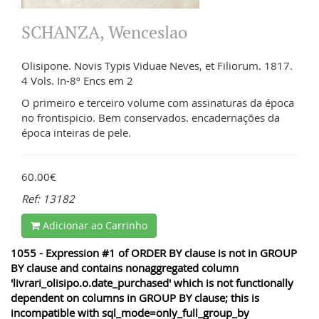
SCHANZA, Wenceslao
Olisipone. Novis Typis Viduae Neves, et Filiorum. 1817.
4 Vols. In-8º Encs em 2
O primeiro e terceiro volume com assinaturas da época
no frontispicio. Bem conservados. encadernações da
época inteiras de pele.
60.00€
Ref: 13182
Adicionar ao Carrinho
1055 - Expression #1 of ORDER BY clause is not in GROUP
BY clause and contains nonaggregated column
'livrari_olisipo.o.date_purchased' which is not functionally
dependent on columns in GROUP BY clause; this is
incompatible with sql_mode=only_full_group_by