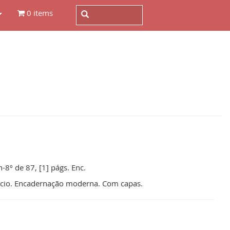
0 items
n-8º de 87, [1] págs. Enc.
picio. Encadernação moderna. Com capas.