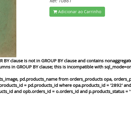
Ref: 10861
Adicionar ao Carrinho
 BY clause is not in GROUP BY clause and contains nonaggregated
lumns in GROUP BY clause; this is incompatible with sql_mode=o
cts_image, pd.products_name from orders_products opa, orders_p
products_id = pd.products_id where opa.products_id = '2892' and
cts_id and opb.orders_id = o.orders_id and p.products_status = '