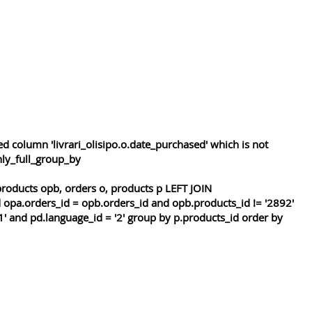
 column 'livrari_olisipo.o.date_purchased' which is not
nly_full_group_by
roducts opb, orders o, products p LEFT JOIN
 opa.orders_id = opb.orders_id and opb.products_id != '2892'
1' and pd.language_id = '2' group by p.products_id order by