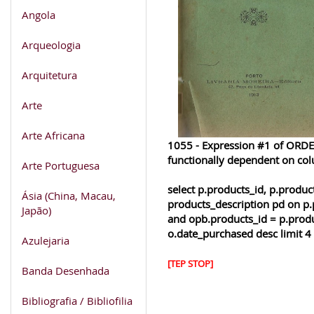
Angola
Arqueologia
Arquitetura
Arte
Arte Africana
1055 - Expression #1 of ORDER
functionally dependent on co
Arte Portuguesa
select p.products_id, p.produ
Ásia (China, Macau,
products_description pd on p.
Japão)
and opb.products_id = p.produ
o.date_purchased desc limit 4
Azulejaria
[TEP STOP]
Banda Desenhada
Bibliografia / Bibliofilia