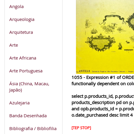
Angola
Arqueologia
Arquitetura
Arte
Arte Africana
Arte Portuguesa
1055 - Expression #1 of ORDER
Ásia (China, Macau,
functionally dependent on co
Japão)
select p.products_id, p.produ
products_description pd on p.
Azulejaria
and opb.products_id = p.produ
o.date_purchased desc limit 4
Banda Desenhada
Bibliografia / Bibliofilia
[TEP STOP]