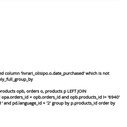
 column 'livrari_olisipo.o.date_purchased' which is not
nly_full_group_by
roducts opb, orders o, products p LEFT JOIN
 opa.orders_id = opb.orders_id and opb.products_id != '6940'
1' and pd.language_id = '2' group by p.products_id order by