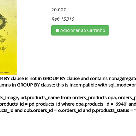
20.00€
Ref: 15310
Adicionar ao Carrinho
 BY clause is not in GROUP BY clause and contains nonaggregated
lumns in GROUP BY clause; this is incompatible with sql_mode=o
cts_image, pd.products_name from orders_products opa, orders_p
products_id = pd.products_id where opa.products_id = '6940' and
cts_id and opb.orders_id = o.orders_id and p.products_status = '