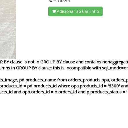
Ref: 14653
Adicionar ao Carrinho
 BY clause is not in GROUP BY clause and contains nonaggregated
lumns in GROUP BY clause; this is incompatible with sql_mode=o
cts_image, pd.products_name from orders_products opa, orders_p
products_id = pd.products_id where opa.products_id = '6300' and
cts_id and opb.orders_id = o.orders_id and p.products_status = '