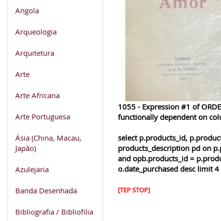
Angola
Arqueologia
Arquitetura
Arte
Arte Africana
1055 - Expression #1 of ORDER
Arte Portuguesa
functionally dependent on co
Ásia (China, Macau,
select p.products_id, p.produ
Japão)
products_description pd on p.
and opb.products_id = p.produ
o.date_purchased desc limit 4
Azulejaria
Banda Desenhada
[TEP STOP]
Bibliografia / Bibliofilia