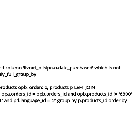
 column 'livrari_olisipo.o.date_purchased' which is not
nly_full_group_by
roducts opb, orders o, products p LEFT JOIN
 opa.orders_id = opb.orders_id and opb.products_id != '6300'
1' and pd.language_id = '2' group by p.products_id order by