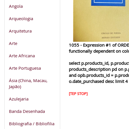
Angola
Arqueologia
Arquitetura
Arte
1055 - Expression #1 of ORDER
functionally dependent on co
Arte Africana
select p.products_id, p.produ
Arte Portuguesa
products_description pd on p.
and opb.products_id = p.produ
Ásia (China, Macau,
o.date_purchased desc limit 4
Japão)
[TEP STOP]
Azulejaria
Banda Desenhada
Bibliografia / Bibliofilia