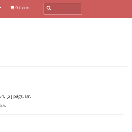
0 items
4, [2] págs. Br.
sia.