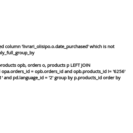
 column 'livrari_olisipo.o.date_purchased' which is not
nly_full_group_by
roducts opb, orders o, products p LEFT JOIN
 opa.orders_id = opb.orders_id and opb.products_id != '6256'
1' and pd.language_id = '2' group by p.products_id order by