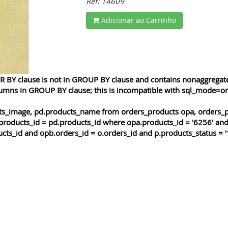
Ref: 14609
Adicionar ao Carrinho
 BY clause is not in GROUP BY clause and contains nonaggregated
lumns in GROUP BY clause; this is incompatible with sql_mode=o
cts_image, pd.products_name from orders_products opa, orders_p
products_id = pd.products_id where opa.products_id = '6256' and
cts_id and opb.orders_id = o.orders_id and p.products_status = '