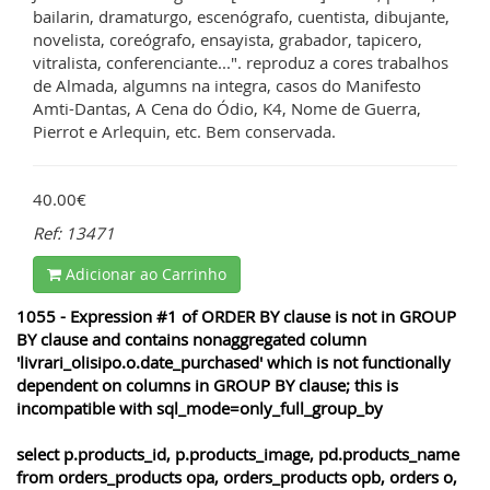
bailarin, dramaturgo, escenógrafo, cuentista, dibujante,
novelista, coreógrafo, ensayista, grabador, tapicero,
vitralista, conferenciante...". reproduz a cores trabalhos
de Almada, algumns na integra, casos do Manifesto
Amti-Dantas, A Cena do Ódio, K4, Nome de Guerra,
Pierrot e Arlequin, etc. Bem conservada.
40.00€
Ref: 13471
Adicionar ao Carrinho
1055 - Expression #1 of ORDER BY clause is not in GROUP
BY clause and contains nonaggregated column
'livrari_olisipo.o.date_purchased' which is not functionally
dependent on columns in GROUP BY clause; this is
incompatible with sql_mode=only_full_group_by
select p.products_id, p.products_image, pd.products_name
from orders_products opa, orders_products opb, orders o,