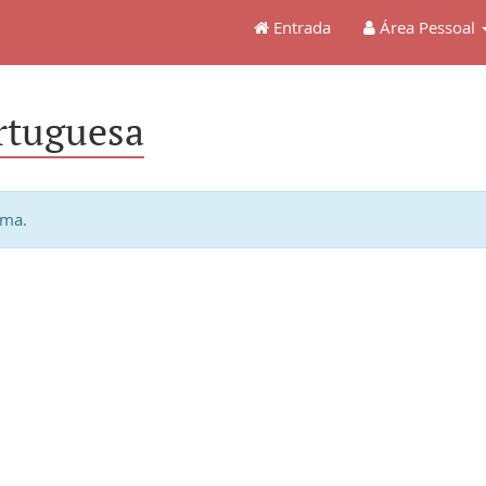
Entrada
Área Pessoal
rtuguesa
ema.