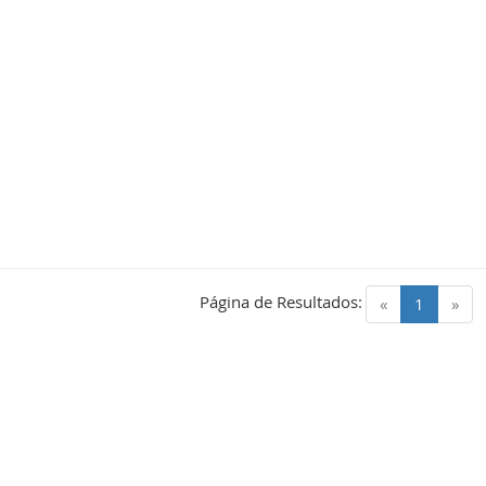
Página de Resultados:
(current)
«
1
»