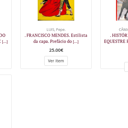
LUIS, Pepe.
CÂMA
 DO
. FRANCISCO MENDES. Estilista
. HISTÓ
C
da capa. Prefácio do
EQUESTRE P
[...]
[...]
25.00€
Ver Item